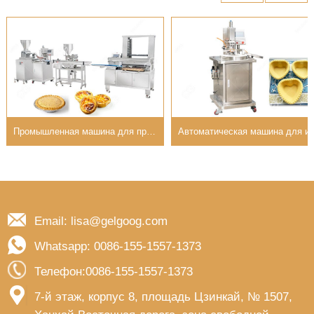
Цена на коммерческую машину для прессования тарталеток с управлением PLC
Промышленная машина д
Email: lisa@gelgoog.com
Whatsapp: 0086-155-1557-1373
Телефон:0086-155-1557-1373
7-й этаж, корпус 8, площадь Цзинкай, № 1507,