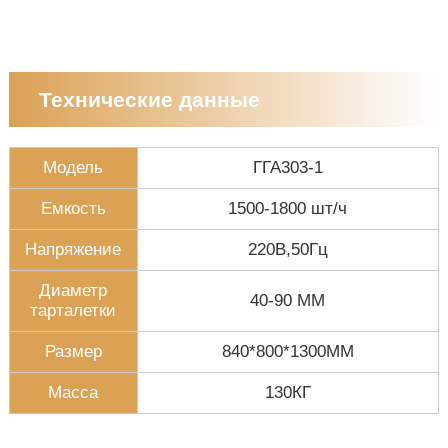
Технические данные
Модель
ГГА303-1
Емкость
1500-1800 шт/ч
Напряжение
220В,50Гц
Диаметр
40-90 ММ
тарталетки
Размер
840*800*1300ММ
Масса
130КГ